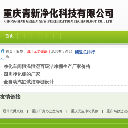
|
|
|
|
|
|
|
首页
首页
>
标签：
四川无尘棚设计
总共有 3 条记
频道总排行
录
净化车间恒温恒湿百级洁净棚生产厂家价格
·
四川净化棚的厂家
·
全自动汽缸试洁净棚设计
·
友情链接
履带式抛丸机
|
重庆厂房办公室装修
|
重庆无尘净化装修
|
重庆高效过滤