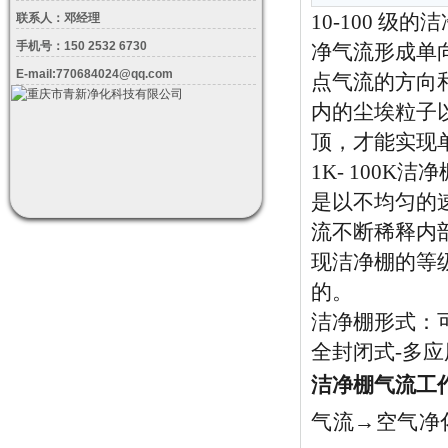
联系人：邓经理
10-100 级的
手机号：150 2532 6730
净气流形成单
E-mail:770684024@qq.com
点气流的方向
内的尘埃粒子
顶，才能实现单
1K- 100K
是以不均匀的
流不断稀释内
现洁净棚的等
的。
洁净棚形式：
全封闭式-多
洁净棚气流工
气流→空气净