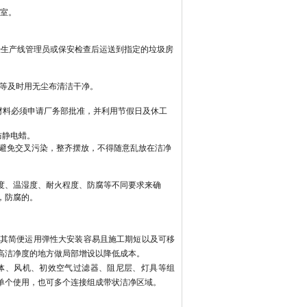
净室。
经生产线管理员或保安检查后运送到指定的垃圾房
迹等及时用无尘布清洁干净。
。
材料必须申请厂务部批准，并利用节假日及休工
防静电蜡。
，避免交叉污染，整齐摆放，不得随意乱放在洁净
度、温湿度、耐火程度、防腐等不同要求来确
，防腐的。
其简便运用弹性大安装容易且施工期短以及可移
高洁净度的地方做局部增设以降低成本。
体、风机、初效空气过滤器、阻尼层、灯具等组
单个使用，也可多个连接组成带状洁净区域。