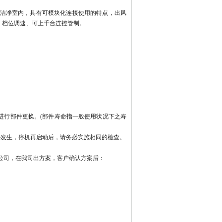
流洁净室内，具有可模块化连接使用的特点，出风
小、档位调速、可上千台连控管制。
进行部件更换。(部件寿命指一般使用状况下之寿
)意外发生，停机再启动后，请务必实施相同的检查。
公司，在我司出方案，客户确认方案后：