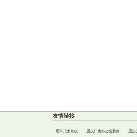
友情链接
履带式抛丸机
|
重庆厂房办公室装修
|
重庆