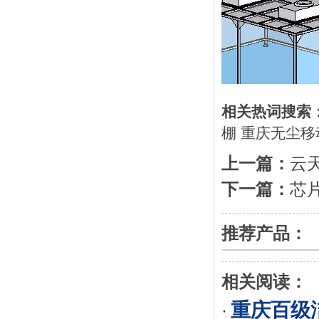
相关热词搜索
棚
重庆无尘移
上一篇：
云
下一篇：
芯
推荐产品：
相关阅读：
重庆百级
·