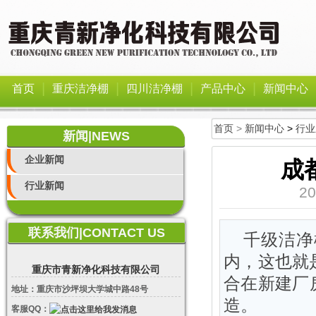
|
|
|
|
首页
重庆洁净棚
四川洁净棚
产品中心
新闻中心
首页
>
新闻中心
>
行业
新闻|NEWS
企业新闻
成
行业新闻
2
联系我们|CONTACT US
千级洁净
内，这也就
重庆市青新净化科技有限公司
合在新建厂
地址：重庆市沙坪坝大学城中路48号
造。
客服QQ：