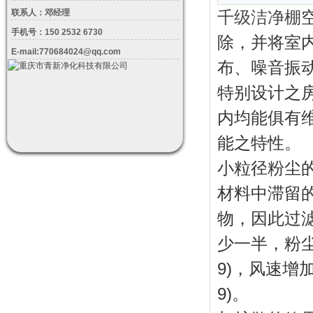
联系人：邓经理
千级洁净棚
手机号：150 2532 6730
除，并将室
E-mail:770684024@qq.com
布、噪音振
特别设计之
内均能俱有
能之特性。
小粒径粉尘
材料中滞留
物，因此过
少一半，粉
9)，风速增
9)。