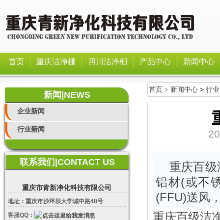
|
|
|
|
首页
重庆洁净棚
四川洁净棚
产品中心
新闻中心
首页
>
新闻中心
>
行业
新闻|NEWS
企业新闻
行业新闻
2
联系我们|CONTACT US
重庆百级
铝材(或不
重庆市青新净化科技有限公司
(FFU)送
地址：重庆市沙坪坝大学城中路48号
重庆百级洁净
客服QQ：