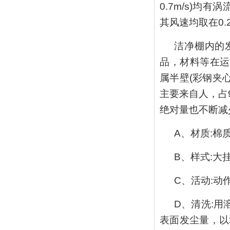
0.7m/s)均
其风速均取在0.2
洁净棚内的
品，材料等在运
属半壁(彩钢夹
主要来自人，占
绝对量也不断减
A、材质:
B、样式:大
C、活动:动
D、清洗:
表面发尘量，以