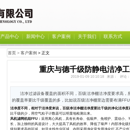
|
|
|
|
产品中心
新闻中心
客户案例
关于我们
联系方式
首页
>
客户案例
> 正文
重庆与德千级防静电洁净工
2019-01-09 10:10:18 来源： 评论
洁净过滤设备覆盖的面积不同，百级洁净棚洁净度要求高，所
的覆盖率要比千级覆盖的多，比如说百级洁净棚里边需要布满FF
洁净度不同，相对于洁净度来说，百级净洁净棚洁净度要比千级的净化洁净度
比千级的少，用空气粒子计数器可以明显地检测出来。
风机滤网机组FFU：
采用离心风机，具有长寿命、低噪声、免维护、震动小、
长，加上独特的风道设计，大大提高了风机的效率、降低了噪声！内部净化级别可
级别要求高的区域，如流水线作业区域。内部采用净化室专用净化灯,不产尘也