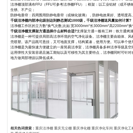
洁净棚顶部满布FFU（FFU可参考洁净棚FFU）；框架：以工业铝材（或不
生锈、不产尘；
防静电垂帘：四周围用防静电垂帘（或钢化玻璃），防静电效果好、透明度高
千级洁净棚内部净化级别达到静态测试1000级，千级洁净棚送风量如何计算?
洁净棚工作区的立方数*换气次数,比如:宽3000mm*长3000mm*高2200mm*
千级洁净棚支撑架方通选择什么材料合适?
支撑架方通一般有三种：铁方通烤漆,
洁净棚是一种可提供局部高洁净环境的空气净化设备。洁净棚主要由箱体、风
壳喷塑。该产品既可悬挂，又可地面支撑，结构紧凑，使用方便。可以单个使
洁净棚是为最快速方便建立的一座简易洁净室，洁净棚具备多种洁净等级及空
运用弹性大安装容易且施工期短以及可移性为其主要特点，洁净棚同时可针对
地方做局部增设以降低成本。
相关热词搜索：
重庆洁净棚
重庆无尘棚
重庆净化棚
重庆净化车间
重庆净化工