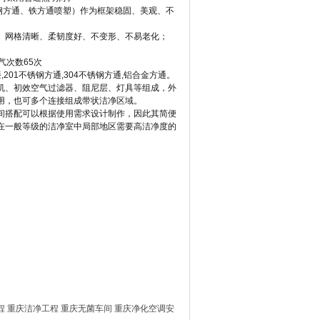
锈钢方通、铁方通喷塑）作为框架稳固、美观、不
、网格清晰、柔韧度好、不变形、不易老化；
换气次数65次
201不锈钢方通,304不锈钢方通,铝合金方通。
机、初效空气过滤器、阻尼层、灯具等组成，外
用，也可多个连接组成带状洁净区域。
间搭配可以根据使用需求设计制作，因此其简便
在一般等级的洁净室中局部地区需要高洁净度的
程
重庆洁净工程
重庆无菌车间
重庆净化空调安