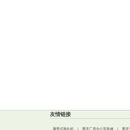
友情链接
履带式抛丸机
|
重庆厂房办公室装修
|
重庆