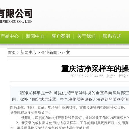
|
|
|
|
产品中心
新闻中心
客户案例
关于我们
联系方式
首页
>
新闻中心
>
企业新闻
> 正文
重庆洁净采样车的操
2022-06-22 20:44:56 来源： 评论
洁净采样车是一种可提供局部洁净环境的垂直单向流局部
用，弥补了固定式层流罩、空气净化器等设备无法达到的某些空间
医药卫生、制品、食品、电子等行业的取样、货物传递等的理想化移动设备:
操作规程及注意事项如下：
1、使用时，应提前50min打开紫外线杀菌灯，处理净化工作区内表面积累的
2、新安装的或长期未使用的
洁净采样车
，工作前须对其周围环境，先用真
作，再采用药物灭菌法或紫外线灭菌法进行灭菌处理。