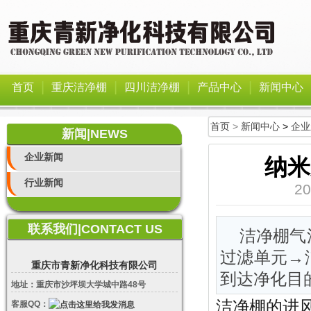
|
|
|
|
首页
重庆洁净棚
四川洁净棚
产品中心
新闻中心
首页
>
新闻中心
>
企业
新闻|NEWS
企业新闻
纳米
行业新闻
2
联系我们|CONTACT US
洁净棚气
过滤单元→
重庆市青新净化科技有限公司
到达净化目
地址：重庆市沙坪坝大学城中路48号
洁净棚的进
客服QQ：