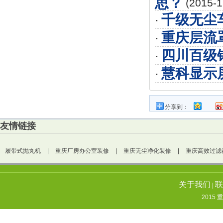
思？
(2015-1
千级无尘
·
重庆层流
·
四川百级
·
慧科显示
·
分享到：
友情链接
履带式抛丸机
|
重庆厂房办公室装修
|
重庆无尘净化装修
|
重庆高效过滤
关于我们
联
|
2015